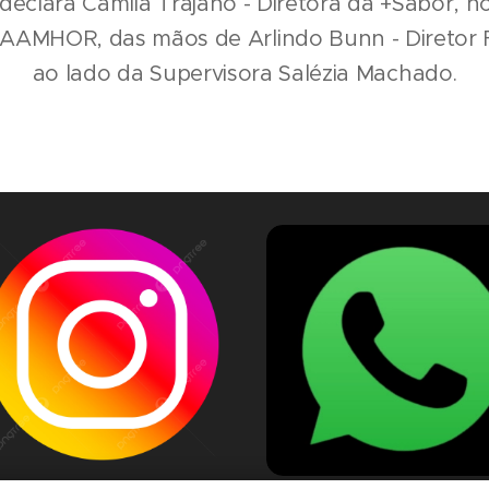
 declara Camila Trajano - Diretora da +Sabor,
AAMHOR, das mãos de Arlindo Bunn - Diretor F
ao lado da Supervisora Salézia Machado.