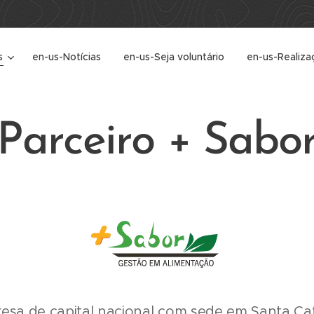
s
en-us-Notícias
en-us-Seja voluntário
en-us-Realiza
Parceiro + Sabo
sa de capital nacional com sede em Santa Cat