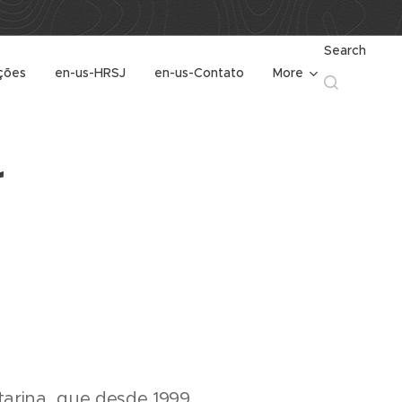
Search
ções
en-us-HRSJ
en-us-Contato
More
r
arina, que desde 1999