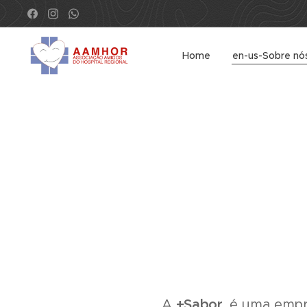
Home
en-us-Sobre nó
A
+Sabor,
é uma empre