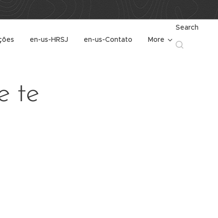
Search
ções
en-us-HRSJ
en-us-Contato
More
e te