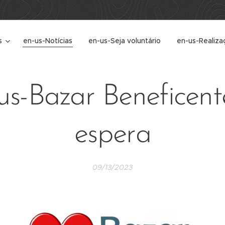
s
en-us-Notícias
en-us-Seja voluntário
en-us-Realiza
us-Bazar Beneficent
espera
09/13/2023