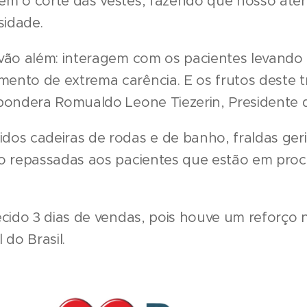
em o corte das vestes, fazendo que nosso ate
idade.
vão além: interagem com os pacientes levando 
nto de extrema carência. E os frutos deste tr
pondera Romualdo Leone Tiezerin, Presidente 
os cadeiras de rodas e de banho, fraldas geriá
ão repassadas aos pacientes que estão em pro
ecido 3 dias de vendas, pois houve um reforço 
 do Brasil.