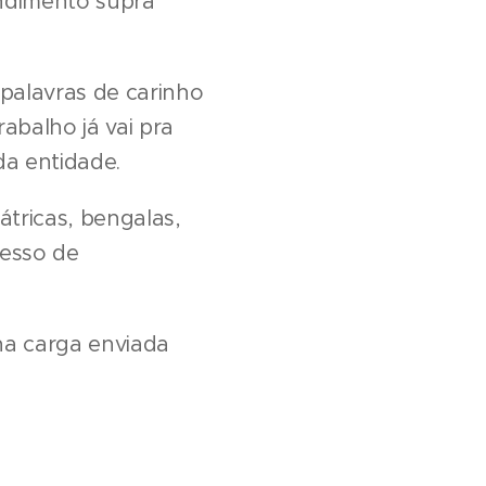
ndimento supra
palavras de carinho
abalho já vai pra
da entidade.
tricas, bengalas,
cesso de
na carga enviada