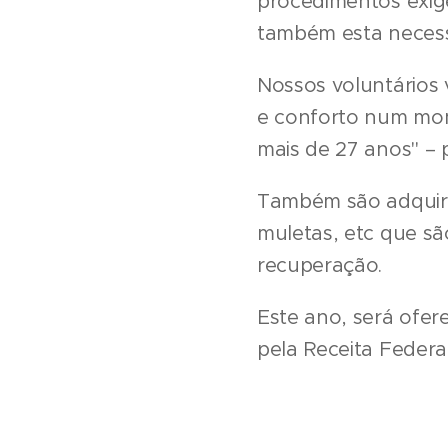
procedimentos exig
também esta necess
Nossos voluntários 
e conforto num mome
mais de 27 anos" – 
Também são adquirid
muletas, etc que s
recuperação.
Este ano, será ofer
pela Receita Federal