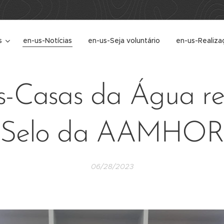
s
en-us-Notícias
en-us-Seja voluntário
en-us-Realiza
s-Casas da Água r
Selo da AAMHOR
06/28/2023