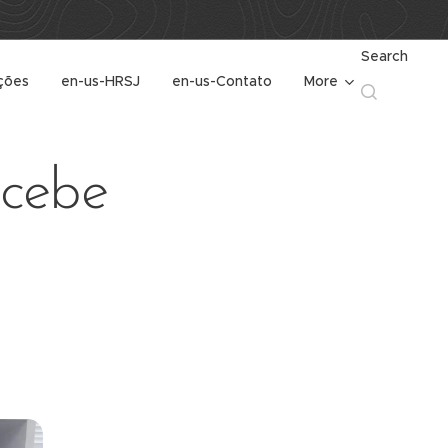
Search
ções
en-us-HRSJ
en-us-Contato
More
ecebe