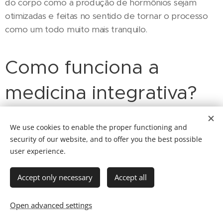
do corpo como a produção de hormônios sejam
otimizadas e feitas no sentido de tornar o processo
como um todo muito mais tranquilo.
Como funciona a
medicina integrativa?
Na medicina integrativa, médico e paciente devem
We use cookies to enable the proper functioning and
ser aliados e ter o mesmo objetivo: tratar os sintomas
security of our website, and to offer you the best possible
e conseguir obter a cura (ou alívio) no menor espaço
user experience.
de tempo possível.
Accept only necessary
Accept all
Isso só é possível dando maior
protagonismo ao
paciente
, fazendo com que ele entenda que os
Open advanced settings
sintomas sentidos podem ser uma consequência de
uma série de fatores ligados ao seu dia a dia.