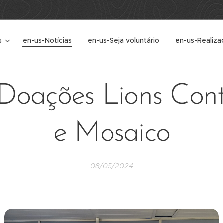
s
en-us-Notícias
en-us-Seja voluntário
en-us-Realiza
-Doações Lions Cont
e Mosaico
08/05/2024