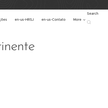
Search
ções
en-us-HRSJ
en-us-Contato
More
inente