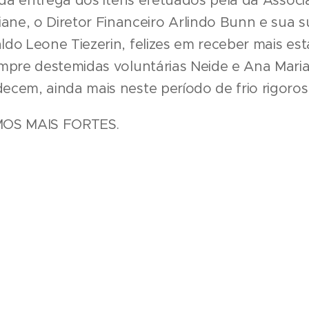
 da entrega dos itens efetuados pela da Assoc
riane, o Diretor Financeiro Arlindo Bunn e sua 
do Leone Tiezerin, felizes em receber mais esta
mpre destemidas voluntárias Neide e Ana Maria
cem, ainda mais neste período de frio rigoro
MOS MAIS FORTES.