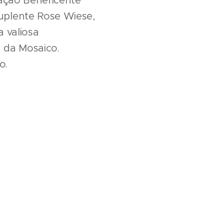
iação Beneficente
suplente Rose Wiese,
 valiosa
 da Mosaico.
so.