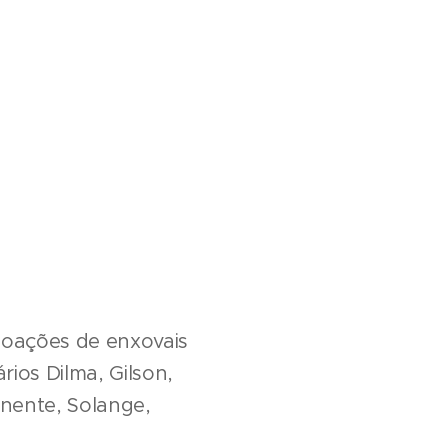
doações de enxovais
ios Dilma, Gilson,
inente, Solange,