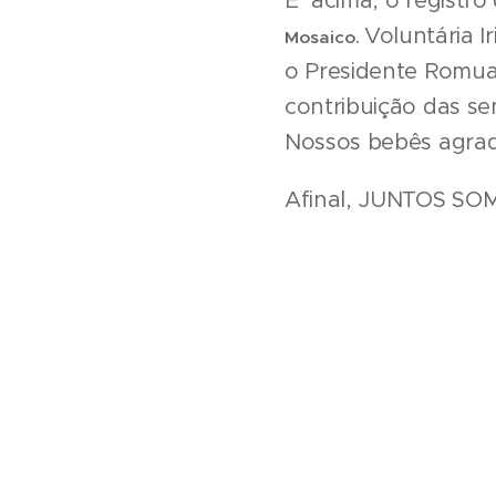
E acima, o registro
Voluntária I
Mosaico.
o Presidente Romual
contribuição das se
Nossos bebês agrade
Afinal, JUNTOS SO