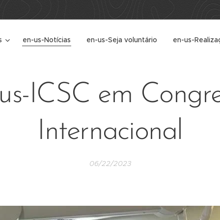
s
en-us-Notícias
en-us-Seja voluntário
en-us-Realiza
-us-ICSC em Congre
Internacional
06/22/2023