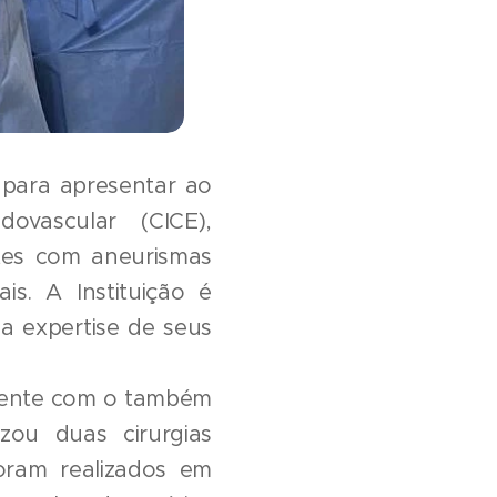
o para apresentar ao
ovascular (CICE),
tes com aneurismas
s. A Instituição é
a expertise de seus
tamente com o também
izou duas cirurgias
oram realizados em