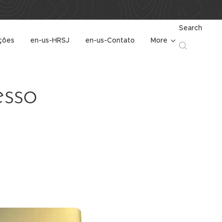
Search
ções
en-us-HRSJ
en-us-Contato
More
sso