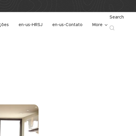
Search
ções
en-us-HRSJ
en-us-Contato
More