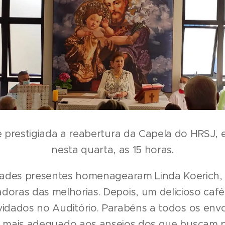
e prestigiada a reabertura da Capela do HRSJ, 
nesta quarta, as 15 horas.
dades presentes homenagearam Linda Koerich,
adoras das melhorias. Depois, um delicioso café
idados no Auditório. Parabéns a todos os env
 mais adequado aos anseios dos que buscam pa