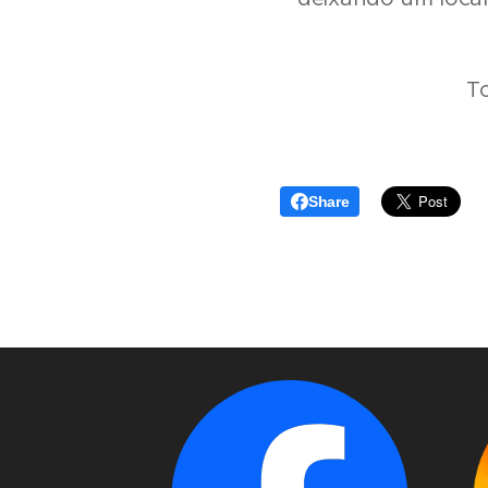
T
Share