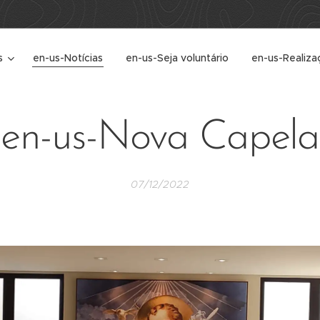
s
en-us-Notícias
en-us-Seja voluntário
en-us-Realiza
en-us-Nova Capela
07/12/2022