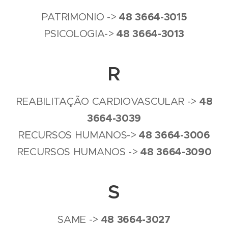
4
8
3664-3015
PATRIMONIO ->
4
8 3
664-3013
PSICOLOGIA->
R
4
8
REABILITAÇÃO CARDIOVASCULAR ->
3664-3039
4
8
3664-3006
RECURSOS HUMANOS->
4
8
3664-3090
RECURSOS HUMANOS ->
S
4
8
3664-3027
SAME ->