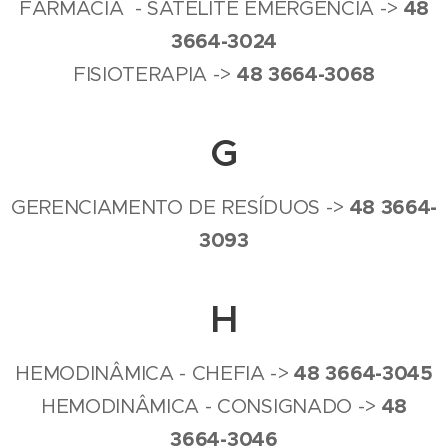
4
8
FARMÁCIA - SATELITE EMERGENCIA ->
3664-3024
4
8
3664-3068
FISIOTERAPIA ->
G
4
8
3664-
GERENCIAMENTO DE RESÍDUOS ->
3093
H
4
8
3664-3045
HEMODINÂMICA - CHEFIA ->
4
8
HEMODINÂMICA - CONSIGNADO ->
3664-3046