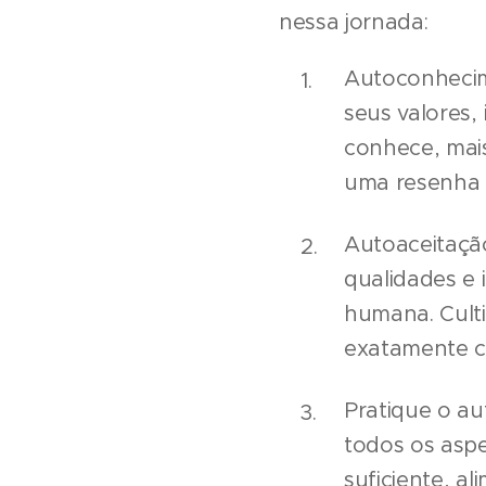
nessa jornada:
Autoconhecim
seus valores,
conhece, mai
uma resenha 
Autoaceitação
qualidades e 
humana. Cult
exatamente c
Pratique o a
todos os aspe
suficiente, a