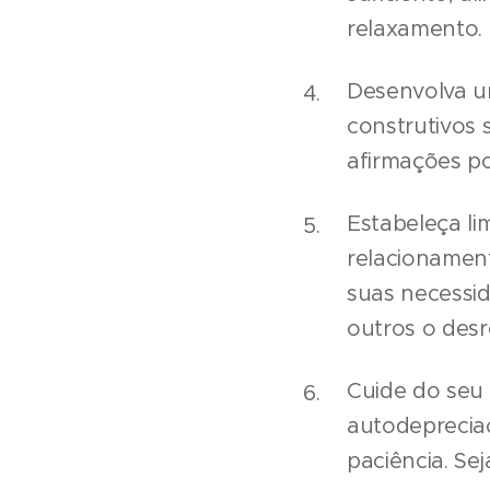
relaxamento. 
Desenvolva um
construtivos 
afirmações po
Estabeleça li
relacionament
suas necessid
outros o des
Cuide do seu 
autodeprecia
paciência. Se