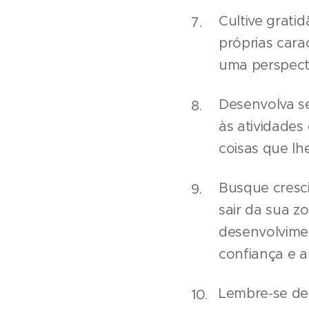
Cultive grati
próprias cara
uma perspecti
Desenvolva se
às atividades
coisas que lh
Busque cresci
sair da sua 
desenvolvimen
confiança e a
Lembre-se de 