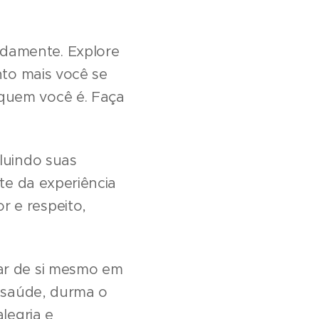
damente. Explore
nto mais você se
quem você é. Faça
luindo suas
rte da experiência
 e respeito,
ar de si mesmo em
a saúde, durma o
legria e