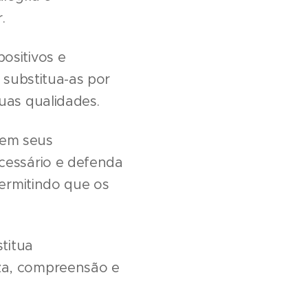
.
ositivos e
 substitua-as por
uas qualidades.
s em seus
cessário e defenda
permitindo que os
stitua
za, compreensão e