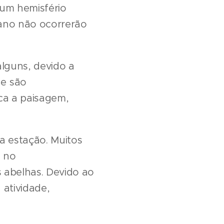
 um hemisfério
 ano não ocorrerão
lguns, devido a
he são
ica a paisagem,
 estação. Muitos
m no
s abelhas. Devido ao
atividade,