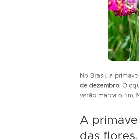
No Brasil, a primav
de dezembro
. O eq
verão marca o fim.
A primave
das flores