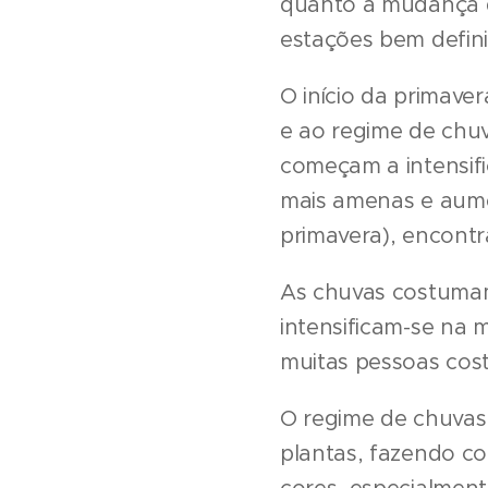
quanto à mudança d
estações bem defini
O início da primav
e ao regime de chu
começam a intensifi
mais amenas e aume
primavera), encontr
As chuvas costumam
intensificam-se na
muitas pessoas cost
O regime de chuvas 
plantas, fazendo c