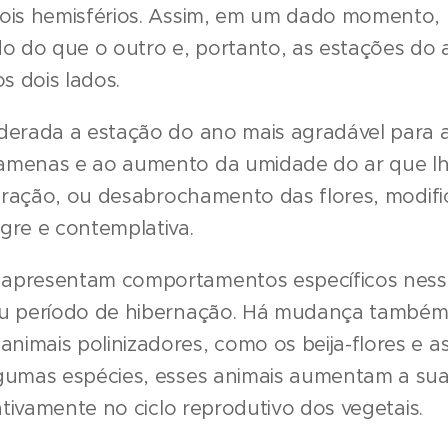
dois hemisférios. Assim, em um dado momento,
do do que o outro e, portanto, as estações do
 dois lados.
derada a estação do ano mais agradável para a
amenas e ao aumento da umidade do ar que l
floração, ou desabrochamento das flores, modif
gre e contemplativa.
apresentam comportamentos específicos nessa
eu período de hibernação. Há mudança també
imais polinizadores, como os beija-flores e a
gumas espécies, esses animais aumentam a sua 
cativamente no ciclo reprodutivo dos vegetais.