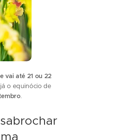
e vai até 21 ou 22
 já o equinócio de
etembro
.
esabrochar
esma