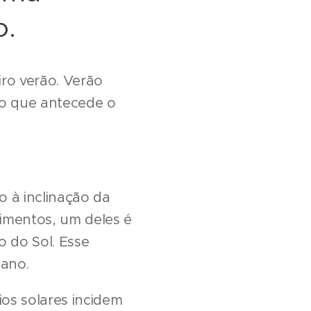
o.
iro verão. Verão
do que antecede o
 à inclinação da
vimentos, um deles é
 do Sol. Esse
ano.
ios solares incidem