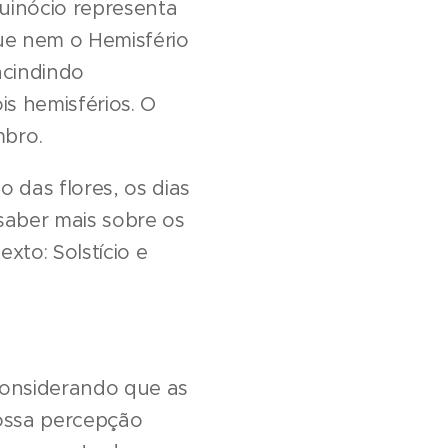
quinócio representa
que nem o Hemisfério
ncindindo
s hemisférios. O
mbro.
 das flores, os dias
saber mais sobre os
to: Solstício e
 considerando que as
nossa percepção