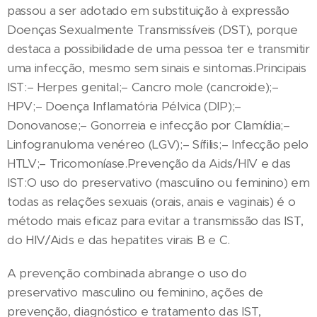
passou a ser adotado em substituição à expressão
Doenças Sexualmente Transmissíveis (DST), porque
destaca a possibilidade de uma pessoa ter e transmitir
uma infecção, mesmo sem sinais e sintomas.Principais
IST:– Herpes genital;– Cancro mole (cancroide);–
HPV;– Doença Inflamatória Pélvica (DIP);–
Donovanose;– Gonorreia e infecção por Clamídia;–
Linfogranuloma venéreo (LGV);– Sífilis;– Infecção pelo
HTLV;– Tricomoníase.Prevenção da Aids/HIV e das
IST:O uso do preservativo (masculino ou feminino) em
todas as relações sexuais (orais, anais e vaginais) é o
método mais eficaz para evitar a transmissão das IST,
do HIV/Aids e das hepatites virais B e C.
A prevenção combinada abrange o uso do
preservativo masculino ou feminino, ações de
prevenção, diagnóstico e tratamento das IST,