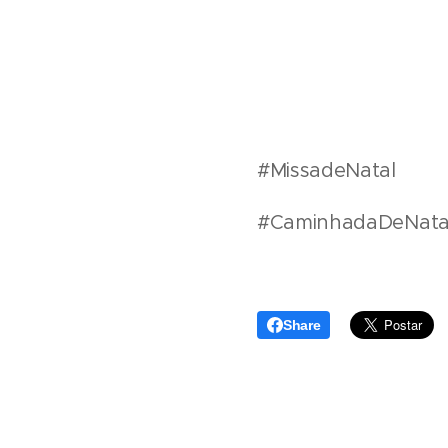
#MissadeNatal
#CaminhadaDeNata
Share