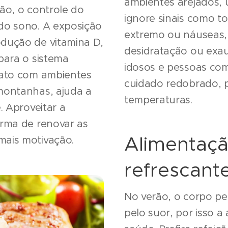
ambientes arejados, u
ão, o controle do
ignore sinais como t
do sono. A exposição
extremo ou náuseas,
dução de vitamina D,
desidratação ou exaus
para o sistema
idosos e pessoas co
tato com ambientes
cuidado redobrado, po
montanhas, ajuda a
temperaturas.
. Aproveitar a
orma de renovar as
Alimentaçã
mais motivação.
refrescant
No verão, o corpo per
pelo suor, por isso a