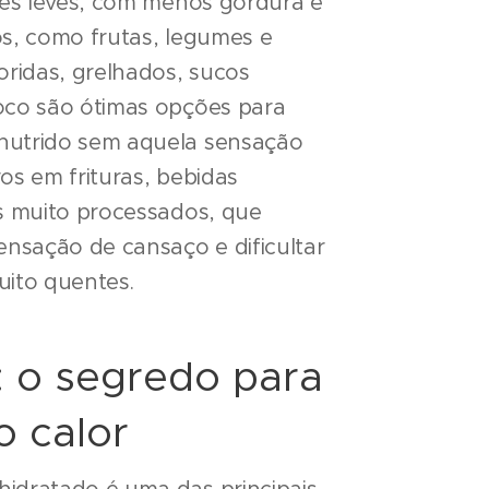
ções leves, com menos gordura e
os, como frutas, legumes e
oridas, grelhados, sucos
oco são ótimas opções para
nutrido sem aquela sensação
os em frituras, bebidas
os muito processados, que
nsação de cansaço e dificultar
uito quentes.
: o segredo para
o calor