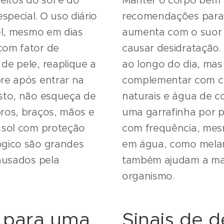
feitos do sol e do
Manter o corpo bem h
special. O uso diário
recomendações para o
el, mesmo em dias
aumenta com o suor e
com fator de
causar desidratação.
de pele, reaplique a
ao longo do dia, ma
re após entrar na
complementar com ch
sto, não esqueça de
naturais e água de c
ros, braços, mãos e
uma garrafinha por 
 sol com proteção
com frequência, mesm
ógico são grandes
em água, como melanc
ausados pela
também ajudam a mant
organismo.
s para uma
Sinais de d