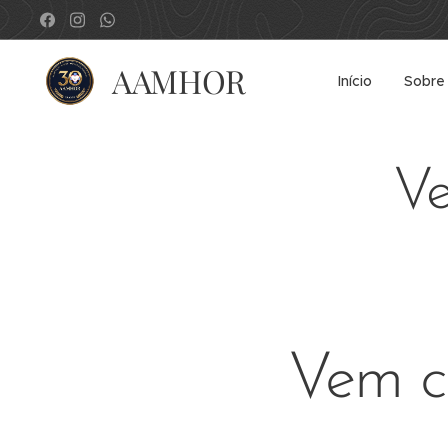
AAMHOR
Início
Sobre
V
Vem c