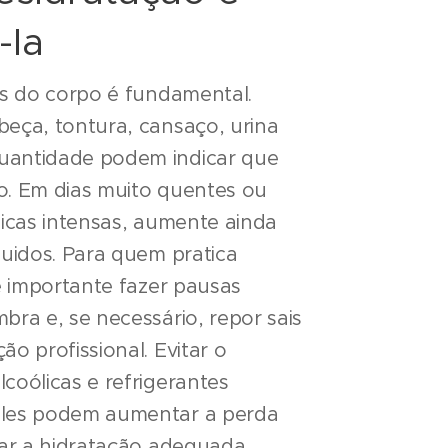
-la
is do corpo é fundamental.
beça, tontura, cansaço, urina
uantidade podem indicar que
o. Em dias muito quentes ou
sicas intensas, aumente ainda
quidos. Para quem pratica
 é importante fazer pausas
bra e, se necessário, repor sais
ão profissional. Evitar o
coólicas e refrigerantes
eles podem aumentar a perda
car a hidratação adequada.