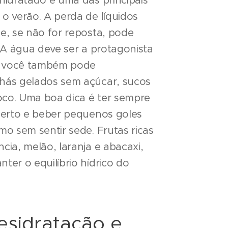
idratado é uma das principais
 verão. A perda de líquidos
, se não for reposta, pode
 A água deve ser a protagonista
s você também pode
ás gelados sem açúcar, sucos
oco. Uma boa dica é ter sempre
perto e beber pequenos goles
o sem sentir sede. Frutas ricas
ia, melão, laranja e abacaxi,
er o equilíbrio hídrico do
esidratação e