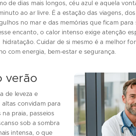
mo de dias mais longos, céu azul e aquela vontad
minuto ao ar livre. É a estação das viagens, d
gulhos no mar e das memórias que ficam para 
sse encanto, o calor intenso exige atenção es
a hidratação. Cuidar de si mesmo é a melhor for
no com energia, bem-estar e segurança.
o verão
a de leveza e
s altas convidam para
 na praia, passeios
canso sob a sombra
mais intensa, o que