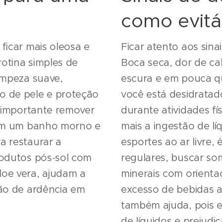
como evitá
ficar mais oleosa e
Ficar atento aos sina
rotina simples de
Boca seca, dor de ca
limpeza suave,
escura e em pouca q
o de pele e proteção
você está desidratad
é importante remover
durante atividades fí
 com um banho morno e
mais a ingestão de lí
a restaurar a
esportes ao ar livre,
rodutos pós-sol com
regulares, buscar som
loe vera, ajudam a
minerais com orientaç
ção de ardência em
excesso de bebidas al
também ajuda, pois 
de líquidos e prejudi