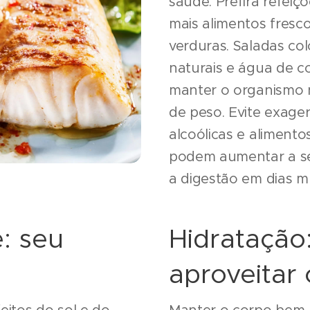
saúde. Prefira refei
mais alimentos fresc
verduras. Saladas col
naturais e água de c
manter o organismo 
de peso. Evite exager
alcoólicas e aliment
podem aumentar a se
a digestão em dias m
: seu
Hidratação
o
aproveitar 