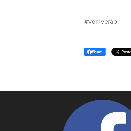
#VemVerão
Share