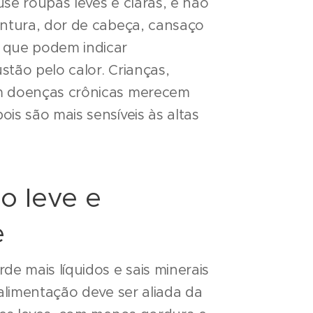
se roupas leves e claras, e não
ontura, dor de cabeça, cansaço
 que podem indicar
tão pelo calor. Crianças,
m doenças crônicas merecem
is são mais sensíveis às altas
o leve e
e
de mais líquidos e sais minerais
 alimentação deve ser aliada da